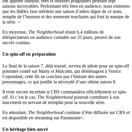
ont apporté humour, rires et histoires poignantes pendant sept
saisons incroyables. Performant très bien en audience, nous estimons
que les fidèles fans méritent une saison d’adieu digne de ce nom,
remplie de l’humour et des moments touchants qui font la marque de
la série. »
En moyenne,
The Neighborhood
réunit 6,4 millions de
téléspectateurs en audience cumulée sur 35 jours, preuve de son
succès continu.
Un spin-off en préparation
Le final de la saison 7, déjà tourné, servira de pilote pour un spin-off
potentiel centré sur Marty et Malcolm, qui déménagent à Venice.
Cependant, cette fin ne conclura pas l’histoire des autres
personnages, ce qui justifie la nécessité d’une ultime saison 8.
Il reste encore incertain si CBS commandera officiellement ce spin-
off. Si c’est le cas,
The Neighborhood
pourrait contribuer à son
lancement en servant de tremplin pour la nouvelle série.
En attendant,
The Neighborhood
continue d’être diffusée sur CBS et
est disponible en streaming sur Paramount+.
Un héritage bien ancré