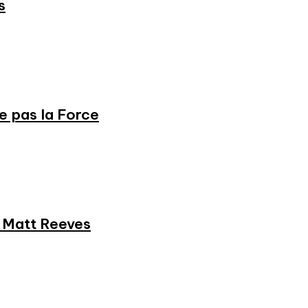
s
ne pas la Force
et Matt Reeves