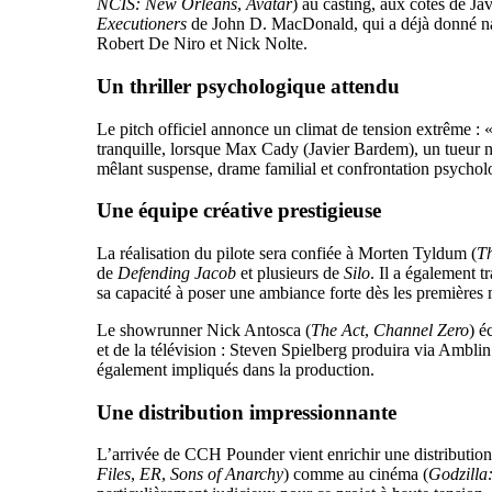
NCIS: New Orleans
,
Avatar
) au casting, aux côtés de J
Executioners
de John D. MacDonald, qui a déjà donné nai
Robert De Niro et Nick Nolte.
Un thriller psychologique attendu
Le pitch officiel annonce un climat de tension extrême
tranquille, lorsque Max Cady (Javier Bardem), un tueur no
mêlant suspense, drame familial et confrontation psychol
Une équipe créative prestigieuse
La réalisation du pilote sera confiée à Morten Tyldum (
T
de
Defending Jacob
et plusieurs de
Silo
. Il a également tr
sa capacité à poser une ambiance forte dès les premières 
Le showrunner Nick Antosca (
The Act
,
Channel Zero
) é
et de la télévision : Steven Spielberg produira via Ambli
également impliqués dans la production.
Une distribution impressionnante
L’arrivée de CCH Pounder vient enrichir une distribution
Files
,
ER
,
Sons of Anarchy
) comme au cinéma (
Godzilla