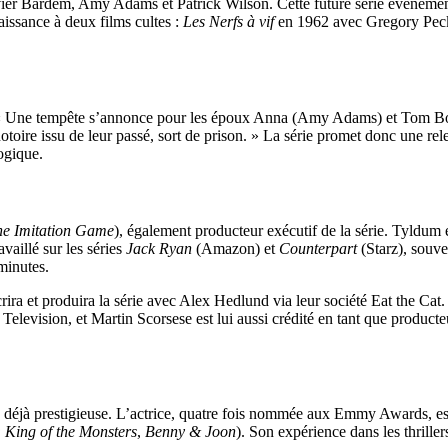
avier Bardem, Amy Adams et Patrick Wilson. Cette future série événeme
ssance à deux films cultes :
Les Nerfs à vif
en 1962 avec Gregory Peck
 : « Une tempête s’annonce pour les époux Anna (Amy Adams) et Tom B
toire issu de leur passé, sort de prison. » La série promet donc une rel
ogique.
he Imitation Game
), également producteur exécutif de la série. Tyldum 
availlé sur les séries
Jack Ryan
(Amazon) et
Counterpart
(Starz), souve
minutes.
crira et produira la série avec Alex Hedlund via leur société Eat the Cat
n Television, et Martin Scorsese est lui aussi crédité en tant que produ
 déjà prestigieuse. L’actrice, quatre fois nommée aux Emmy Awards, est
: King of the Monsters
,
Benny & Joon
). Son expérience dans les thrille