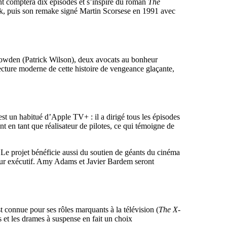
nt comptera dix épisodes et s’inspire du roman
The
, puis son remake signé Martin Scorsese en 1991 avec
owden (Patrick Wilson), deux avocats au bonheur
ecture moderne de cette histoire de vengeance glaçante,
est un habitué d’Apple TV+ : il a dirigé tous les épisodes
nt en tant que réalisateur de pilotes, ce qui témoigne de
. Le projet bénéficie aussi du soutien de géants du cinéma
cteur exécutif. Amy Adams et Javier Bardem seront
 connue pour ses rôles marquants à la télévision (
The X-
rs et les drames à suspense en fait un choix