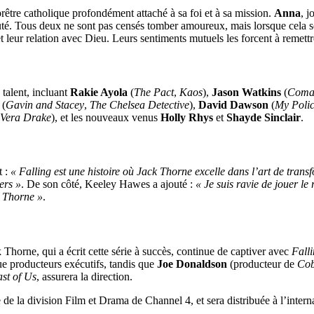
prêtre catholique profondément attaché à sa foi et à sa mission.
Anna
, 
té. Tous deux ne sont pas censés tomber amoureux, mais lorsque cela se
leur relation avec Dieu. Leurs sentiments mutuels les forcent à remettre
talent, incluant
Rakie Ayola
(
The Pact
,
Kaos
),
Jason Watkins
(
Com
(
Gavin and Stacey
,
The Chelsea Detective
),
David Dawson
(
My Poli
Vera Drake
), et les nouveaux venus
Holly Rhys
et
Shayde Sinclair
.
t :
« Falling est une histoire où Jack Thorne excelle dans l’art de transf
ers »
. De son côté, Keeley Hawes a ajouté :
« Je suis ravie de jouer le
k Thorne »
.
 Thorne, qui a écrit cette série à succès, continue de captiver avec
Fall
ue producteurs exécutifs, tandis que
Joe Donaldson
(producteur de
Co
st of Us
, assurera la direction.
 de la division Film et Drama de Channel 4, et sera distribuée à l’intern