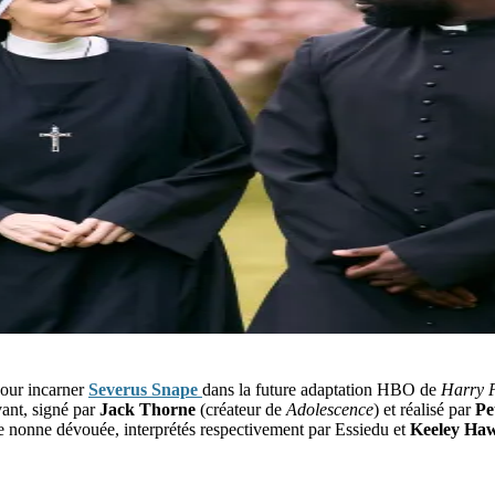
pour incarner
Severus Snape
dans la future adaptation HBO de
Harry P
ant, signé par
Jack Thorne
(créateur de
Adolescence
) et réalisé par
Pe
une nonne dévouée, interprétés respectivement par Essiedu et
Keeley Ha