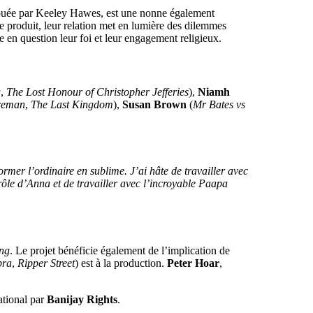
jouée par Keeley Hawes, est une nonne également
 produit, leur relation met en lumière des dilemmes
 en question leur foi et leur engagement religieux.
a
,
The Lost Honour of Christopher Jefferies
),
Niamh
ceman
,
The Last Kingdom
),
Susan Brown
(
Mr Bates vs
ormer l’ordinaire en sublime. J’ai hâte de travailler avec
 rôle d’Anna et de travailler avec l’incroyable Paapa
ing
. Le projet bénéficie également de l’implication de
bra
,
Ripper Street
) est à la production.
Peter Hoar
,
ational par
Banijay Rights
.