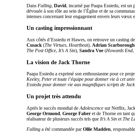
Dans
Falling
,
David
, incarné par Paapa Essiedu, est un 
dévouée à son rôle au sein de l’Église et de sa communau
intenses concernant leur engagement envers leurs vœux et 
Un casting impressionnant
Aux côtés d’Essiedu et Hawes, on retrouve un casting de 
Cusack
(
The Virtues
,
Heartbeat
),
Adrian Scarborough
The Post Office
,
It’s A Sin
),
Sandra Voe
(
Howards End
,
La vision de Jack Thorne
Paapa Essiedu a exprimé son enthousiasme pour ce proje
Keeley, Peter et toute l’équipe pour donner vie à cet univ
Essiedu pour donner vie aux magnifiques scripts de Jac
Un projet très attendu
Après le succès mondial de
Adolescence
sur Netflix, Jack
George Ormond
,
George Faber
et de Thorne en tant q
réalisateur de plusieurs succès tels que
It’s A Sin
et
The La
Falling
a été commandée par
Ollie Madden
, responsable