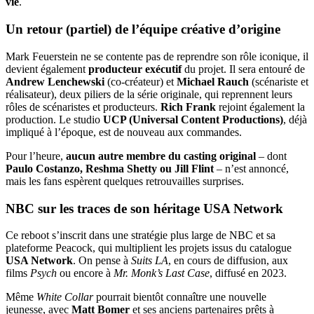
vie
.
Un retour (partiel) de l’équipe créative d’origine
Mark Feuerstein ne se contente pas de reprendre son rôle iconique, il
devient également
producteur exécutif
du projet. Il sera entouré de
Andrew Lenchewski
(co-créateur) et
Michael Rauch
(scénariste et
réalisateur), deux piliers de la série originale, qui reprennent leurs
rôles de scénaristes et producteurs.
Rich Frank
rejoint également la
production. Le studio
UCP (Universal Content Productions)
, déjà
impliqué à l’époque, est de nouveau aux commandes.
Pour l’heure,
aucun autre membre du casting original
– dont
Paulo Costanzo, Reshma Shetty ou Jill Flint
– n’est annoncé,
mais les fans espèrent quelques retrouvailles surprises.
NBC sur les traces de son héritage USA Network
Ce reboot s’inscrit dans une stratégie plus large de NBC et sa
plateforme Peacock, qui multiplient les projets issus du catalogue
USA Network
. On pense à
Suits LA
, en cours de diffusion, aux
films
Psych
ou encore à
Mr. Monk’s Last Case
, diffusé en 2023.
Même
White Collar
pourrait bientôt connaître une nouvelle
jeunesse, avec
Matt Bomer
et ses anciens partenaires prêts à