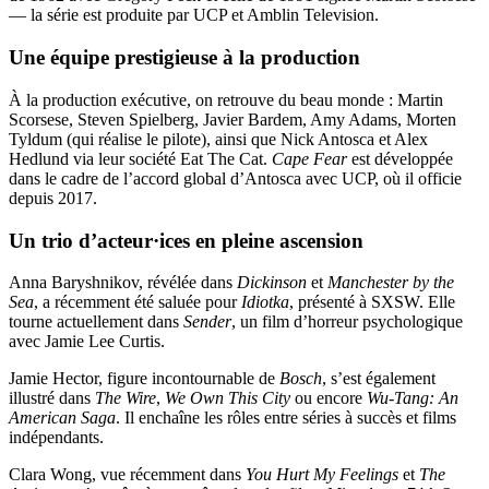
— la série est produite par UCP et Amblin Television.
Une équipe prestigieuse à la production
À la production exécutive, on retrouve du beau monde : Martin
Scorsese, Steven Spielberg, Javier Bardem, Amy Adams, Morten
Tyldum (qui réalise le pilote), ainsi que Nick Antosca et Alex
Hedlund via leur société Eat The Cat.
Cape Fear
est développée
dans le cadre de l’accord global d’Antosca avec UCP, où il officie
depuis 2017.
Un trio d’acteur·ices en pleine ascension
Anna Baryshnikov, révélée dans
Dickinson
et
Manchester by the
Sea
, a récemment été saluée pour
Idiotka
, présenté à SXSW. Elle
tourne actuellement dans
Sender
, un film d’horreur psychologique
avec Jamie Lee Curtis.
Jamie Hector, figure incontournable de
Bosch
, s’est également
illustré dans
The Wire
,
We Own This City
ou encore
Wu-Tang: An
American Saga
. Il enchaîne les rôles entre séries à succès et films
indépendants.
Clara Wong, vue récemment dans
You Hurt My Feelings
et
The