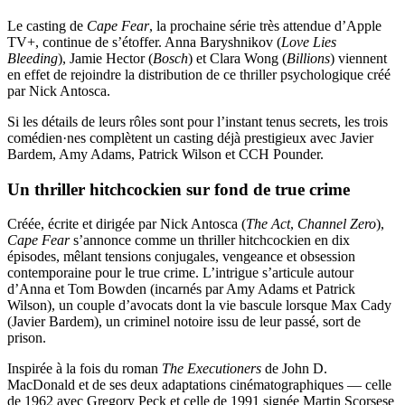
Le casting de
Cape Fear
, la prochaine série très attendue d’Apple
TV+, continue de s’étoffer. Anna Baryshnikov (
Love Lies
Bleeding
), Jamie Hector (
Bosch
) et Clara Wong (
Billions
) viennent
en effet de rejoindre la distribution de ce thriller psychologique créé
par Nick Antosca.
Si les détails de leurs rôles sont pour l’instant tenus secrets, les trois
comédien·nes complètent un casting déjà prestigieux avec Javier
Bardem, Amy Adams, Patrick Wilson et CCH Pounder.
Un thriller hitchcockien sur fond de true crime
Créée, écrite et dirigée par Nick Antosca (
The Act
,
Channel Zero
),
Cape Fear
s’annonce comme un thriller hitchcockien en dix
épisodes, mêlant tensions conjugales, vengeance et obsession
contemporaine pour le true crime. L’intrigue s’articule autour
d’Anna et Tom Bowden (incarnés par Amy Adams et Patrick
Wilson), un couple d’avocats dont la vie bascule lorsque Max Cady
(Javier Bardem), un criminel notoire issu de leur passé, sort de
prison.
Inspirée à la fois du roman
The Executioners
de John D.
MacDonald et de ses deux adaptations cinématographiques — celle
de 1962 avec Gregory Peck et celle de 1991 signée Martin Scorsese