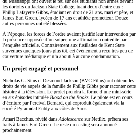
du Mississippi ont ouvert le feu sur des étudiants non armés devant
les dortoirs du Jackson State College, tuant deux d’entre eux :
Phillip Lafayette Gibbs, étudiant en droit de 21 ans, mari et père, et
James Earl Green, lycéen de 17 ans et athlète prometteur. Douze
autres personnes ont été blessées.
À l’époque, les forces de l’ordre avaient justifié leur intervention par
la présence supposée d’un sniper, une affirmation contredite par
l’enquête officielle. Contrairement aux fusillades de Kent State
survenues quelques jours plus tôt, cet événement a reçu très peu de
couverture médiatique et n’a abouti à aucune condamnation.
Un projet engagé et personnel
Nicholas G. Sims et Desmond Jackson (BVC Films) ont obtenu les
droits de vie auprès de la famille de Phillip Gibbs pour raconter cette
histoire à la télévision. Le projet prendra la forme d’une mini-série
en six épisodes intitulée
Blood on the Books
. Le pilote est en cours
d’écriture par Percival Bernard, qui coproduit également via la
société Pyramidal Entity aux côtés de Sims.
Amari Bacchus, révélé dans
Adolescence
sur Netflix, prêtera ses
traits à James Earl Green. Le reste du casting sera annoncé
prochainement.