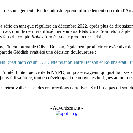
r de soulagement : Kelli Giddish reprend officiellement son rôle d’Aman
 la série en tant que régulière en décembre 2022, après plus de dix saison
n 26, dont le dernier diffusé hier soir aux États-Unis. Son retour à pl
es fans du couple
Rollisi
formé avec le procureur Carisi.
y, l’incontournable Olivia Benson, également productrice exécutive de 
épart de Giddish avait été une décision douloureuse :
elli, c’est mon cœur. […] Cette relation entre Benson et Rollins était l’u
l’unité d’intelligence de la NYPD, un poste exigeant qui justifiait ses a
ujours fait sa force, tout en développant de nouvelles intrigues autour de
 retrouvailles… et des résurrections narratives. SVU n’a pas dit son d
- Advertisement -