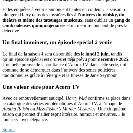
Et les enquêtes à venir s’annoncent hautes en couleur : la saison 5
plongera Harry dans des mystères liés à
l’univers du whisky, du
théâtre et même des tatouages musicaux
, sans oublier un
gang de
cambrioleuses quinquagénaires
et un meurtre touchant de près la
détective…
Un final imminent, un épisode spécial à venir
Le final de la saison 4 sera disponible dès
le lundi 2 juin
, tandis
qu’un épisode spécial est d’ores et déjà prévu pour
décembre 2025
.
Une belle preuve de la confiance d’Acorn TV dans cette série, qui
continue de se démarquer dans l’univers des séries policières
traditionnelles grâce à l’énergie et la finesse de Jane Seymour.
Une valeur sûre pour Acorn TV
Avec ce renouvellement anticipé,
Harry Wild
confirme sa place dans
le catalogue des séries emblématiques d’Acorn TV, à l’image de
Agatha Raisin
ou
Miss Fisher’s Murder Mysteries
. Une cinquième
saison qui promet d’allier esprit littéraire, humour et meurtres… le
tout servi avec élégance.
Source