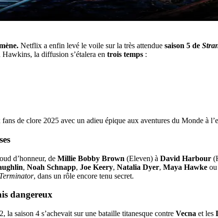
omène.
Netflix a enfin levé le voile sur la très attendue
saison 5 de
Stra
 Hawkins, la diffusion s’étalera en
trois temps
:
x fans de clore 2025 avec un adieu épique aux aventures du Monde à l’
ses
baroud d’honneur, de
Millie Bobby Brown
(Eleven) à
David Harbour
(H
ughlin
,
Noah Schnapp
,
Joe Keery
,
Natalia Dyer
,
Maya Hawke
ou
Terminator
, dans un rôle encore tenu secret.
ais dangereux
, la saison 4 s’achevait sur une bataille titanesque contre
Vecna
et les