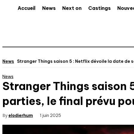
Accueil
News
Next on
Castings
Nouve
News
Stranger Things saison 5 : Netflix dévoile la date de so
News
Stranger Things saison 5 
parties, le final prévu p
By
elodierhum
1 juin 2025