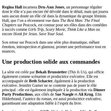
Regina Hall
incarnera
Dru-Ann Jones
, un personnage régulier
dont le rôle n’a pas encore été dévoilé dans le détail, mais qui jouera
sans aucun doute un rôle clé dans la dynamique du groupe féminin.
Hall, que l’on a récemment vue dans
The Best Man: The Final
Chapters
sur Peacock, est connue pour ses rôles dans des comédies
à succès comme
Girls Trip
,
Scary Movie
,
Think Like a Man
ou
encore
Honk for Jesus. Save Your Soul.
Son retour sur Peacock dans une série plus dramatique, mêlant
émotion, introspection et glamour, promet une performance tout en
nuances.
Une production solide aux commandes
La série est créée par
Bekah Brunstetter
(
This Is Us
), qui officie
également comme scénariste et productrice exécutive. Elle est
accompagnée de
Beth Schacter
, également à la production
exécutive. Jennifer Garner ne se contente pas de jouer le rôle
principal : elle est également impliquée à la production via
Dinner
Party Productions
, aux côtés de
Sue Naegle
et
Ali Krug
. Elin
Hilderbrand, l’autrice du roman, est aussi productrice exécutive,
garantissant une adaptation fidèle à l’esprit du livre.