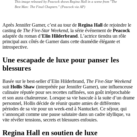
This image released by Peacock shows Regina Hall in a scene from "The
Best Man: The Final Chapters." (Peacock via AP)
Après Jennifer Garner, c’est au tour de
Regina Hall
de rejoindre le
casting de
The Five-Star Weekend
, la série événement de
Peacock
adaptée du roman d’
Elin Hilderbrand
. L’actrice tiendra un rôle
principal aux côtés de Garner dans cette dramédie élégante et
introspective.
Une escapade de luxe pour panser les
blessures
Basée sur le best-seller d’Elin Hilderbrand,
The Five-Star Weekend
suit
Hollis Shaw
(interprétée par Jennifer Garner), une influenceuse
culinaire réputée pour ses recettes raffinées, son goût irréprochable
et son aura chaleureuse. Lorsque sa vie bascule à la suite d’un drame
personnel, Hollis décide de réunir quatre amies de différentes
périodes de sa vie pour un week-end à Nantucket. Ce séjour, qui
s’annonçait comme une pause salutaire dans un cadre idyllique, va
vite révéler tensions, secrets et blessures enfouies.
Regina Hall en soutien de luxe