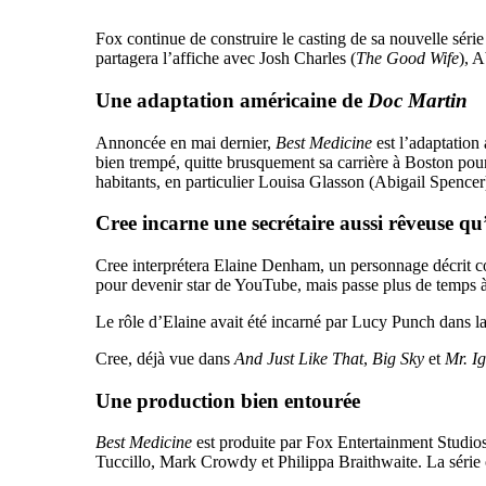
Fox continue de construire le casting de sa nouvelle sér
partagera l’affiche avec Josh Charles (
The Good Wife
), A
Une adaptation américaine de
Doc Martin
Annoncée en mai dernier,
Best Medicine
est l’adaptation
bien trempé, quitte brusquement sa carrière à Boston pour 
habitants, en particulier Louisa Glasson (Abigail Spencer),
Cree incarne une secrétaire aussi rêveuse qu’
Cree interprétera Elaine Denham, un personnage décrit com
pour devenir star de YouTube, mais passe plus de temps à
Le rôle d’Elaine avait été incarné par Lucy Punch dans la
Cree, déjà vue dans
And Just Like That
,
Big Sky
et
Mr. Ig
Une production bien entourée
Best Medicine
est produite par Fox Entertainment Studios
Tuccillo, Mark Crowdy et Philippa Braithwaite. La série