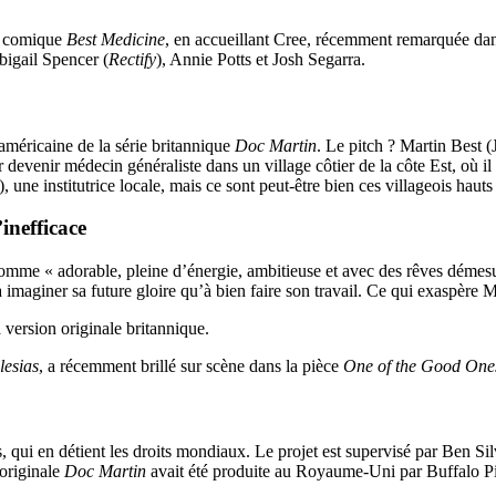
ie comique
Best Medicine
, en accueillant Cree, récemment remarquée da
bigail Spencer (
Rectify
), Annie Potts et Josh Segarra.
 américaine de la série britannique
Doc Martin
. Le pitch ? Martin Best (
devenir médecin généraliste dans un village côtier de la côte Est, où il 
 une institutrice locale, mais ce sont peut-être bien ces villageois hauts
inefficace
me « adorable, pleine d’énergie, ambitieuse et avec des rêves démesurés 
 imaginer sa future gloire qu’à bien faire son travail. Ce qui exaspèr
 version originale britannique.
lesias
, a récemment brillé sur scène dans la pièce
One of the Good One
, qui en détient les droits mondiaux. Le projet est supervisé par Ben
 originale
Doc Martin
avait été produite au Royaume-Uni par Buffalo Pi