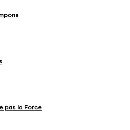
ampons
s
ne pas la Force