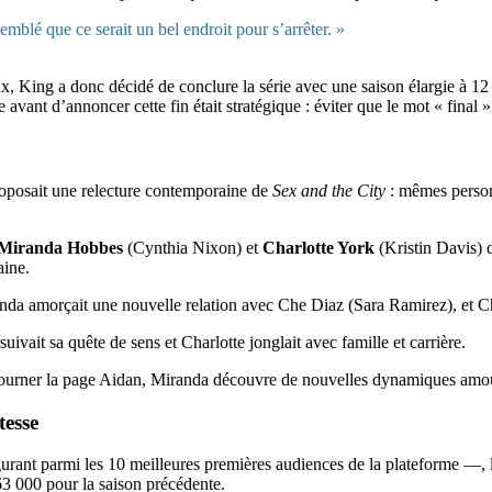
semblé que ce serait un bel endroit pour s’arrêter. »
 King a donc décidé de conclure la série avec une saison élargie à 12 é
avant d’annoncer cette fin était stratégique : éviter que le mot « final »
oposait une relecture contemporaine de
Sex and the City
: mêmes person
Miranda Hobbes
(Cynthia Nixon) et
Charlotte York
(Kristin Davis) da
aine.
anda amorçait une nouvelle relation avec Che Diaz (Sara Ramirez), et Char
ivait sa quête de sens et Charlotte jonglait avec famille et carrière.
 tourner la page Aidan, Miranda découvre de nouvelles dynamiques amou
tesse
ant parmi les 10 meilleures premières audiences de la plateforme —, l
63 000 pour la saison précédente.