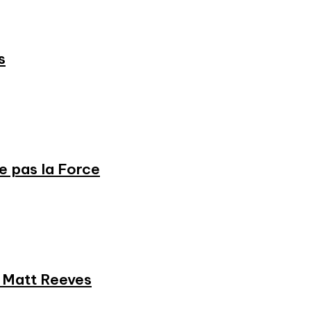
s
ne pas la Force
et Matt Reeves