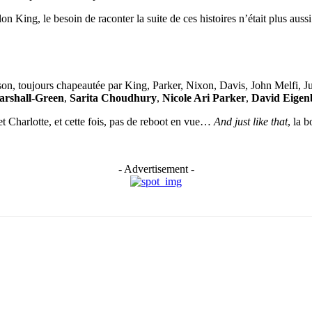
lon King, le besoin de raconter la suite de ces histoires n’était plus auss
son, toujours chapeautée par King, Parker, Nixon, Davis, John Melfi, Ju
rshall-Green
,
Sarita Choudhury
,
Nicole Ari Parker
,
David Eigen
t Charlotte, et cette fois, pas de reboot en vue…
And just like that
, la 
- Advertisement -