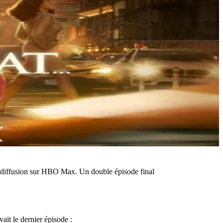
e diffusion sur HBO Max. Un double épisode final
ait le dernier épisode :