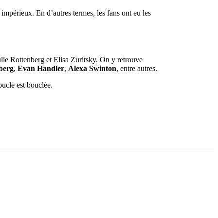
i impérieux. En d’autres termes, les fans ont eu les
lie Rottenberg et Elisa Zuritsky. On y retrouve
berg
,
Evan Handler
,
Alexa Swinton
, entre autres.
boucle est bouclée.