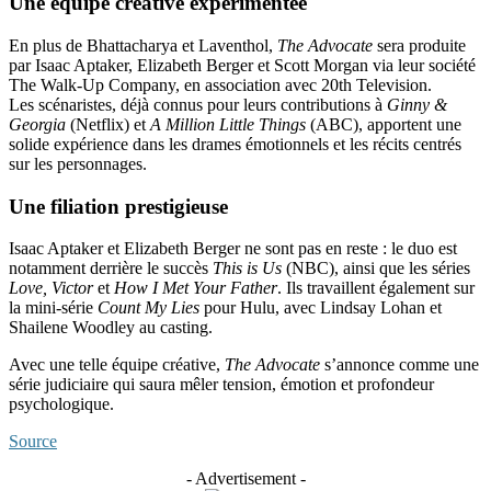
Une équipe créative expérimentée
En plus de Bhattacharya et Laventhol,
The Advocate
sera produite
par Isaac Aptaker, Elizabeth Berger et Scott Morgan via leur société
The Walk-Up Company, en association avec 20th Television.
Les scénaristes, déjà connus pour leurs contributions à
Ginny &
Georgia
(Netflix) et
A Million Little Things
(ABC), apportent une
solide expérience dans les drames émotionnels et les récits centrés
sur les personnages.
Une filiation prestigieuse
Isaac Aptaker et Elizabeth Berger ne sont pas en reste : le duo est
notamment derrière le succès
This is Us
(NBC), ainsi que les séries
Love, Victor
et
How I Met Your Father
. Ils travaillent également sur
la mini-série
Count My Lies
pour Hulu, avec Lindsay Lohan et
Shailene Woodley au casting.
Avec une telle équipe créative,
The Advocate
s’annonce comme une
série judiciaire qui saura mêler tension, émotion et profondeur
psychologique.
Source
- Advertisement -