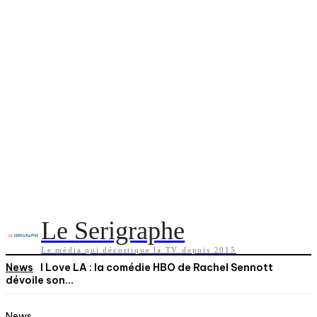
Le Serigraphe
Le média qui décortique la TV depuis 2015
News
I Love LA : la comédie HBO de Rachel Sennott
dévoile son...
News