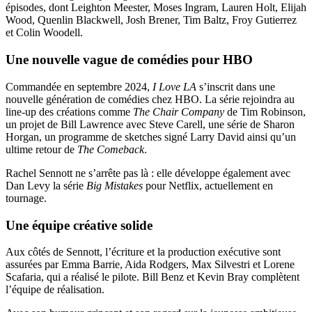
épisodes, dont Leighton Meester, Moses Ingram, Lauren Holt, Elijah
Wood, Quenlin Blackwell, Josh Brener, Tim Baltz, Froy Gutierrez
et Colin Woodell.
Une nouvelle vague de comédies pour HBO
Commandée en septembre 2024,
I Love LA
s’inscrit dans une
nouvelle génération de comédies chez HBO. La série rejoindra au
line-up des créations comme
The Chair Company
de Tim Robinson,
un projet de Bill Lawrence avec Steve Carell, une série de Sharon
Horgan, un programme de sketches signé Larry David ainsi qu’un
ultime retour de
The Comeback
.
Rachel Sennott ne s’arrête pas là : elle développe également avec
Dan Levy la série
Big Mistakes
pour Netflix, actuellement en
tournage.
Une équipe créative solide
Aux côtés de Sennott, l’écriture et la production exécutive sont
assurées par Emma Barrie, Aida Rodgers, Max Silvestri et Lorene
Scafaria, qui a réalisé le pilote. Bill Benz et Kevin Bray complètent
l’équipe de réalisation.