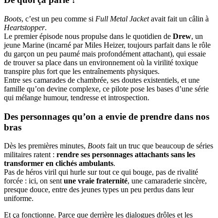
Boots
, c’est un peu comme si
Full Metal Jacket
avait fait un câlin à
Heartstopper
.
Le premier épisode nous propulse dans le quotidien de
Drew
, un
jeune Marine (incarné par Miles Heizer, toujours parfait dans le rôle
du garçon un peu paumé mais profondément attachant), qui essaie
de trouver sa place dans un environnement où la virilité toxique
transpire plus fort que les entraînements physiques.
Entre ses camarades de chambrée, ses doutes existentiels, et une
famille qu’on devine complexe, ce pilote pose les bases d’une série
qui mélange humour, tendresse et introspection.
Des personnages qu’on a envie de prendre dans nos
bras
Dès les premières minutes,
Boots
fait un truc que beaucoup de séries
militaires ratent :
rendre ses personnages attachants sans les
transformer en clichés ambulants
.
Pas de héros viril qui hurle sur tout ce qui bouge, pas de rivalité
forcée : ici, on sent
une vraie fraternité
, une camaraderie sincère,
presque douce, entre des jeunes types un peu perdus dans leur
uniforme.
Et ça fonctionne. Parce que derrière les dialogues drôles et les