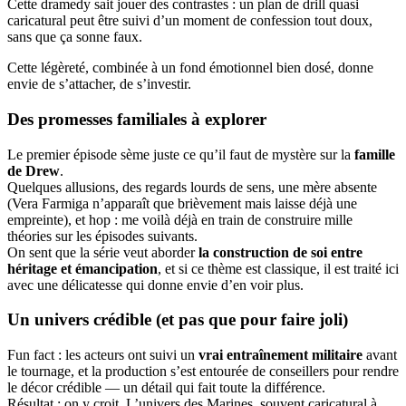
Cette dramedy sait jouer des contrastes : un plan de drill quasi
caricatural peut être suivi d’un moment de confession tout doux,
sans que ça sonne faux.
Cette légèreté, combinée à un fond émotionnel bien dosé, donne
envie de s’attacher, de s’investir.
Des promesses familiales à explorer
Le premier épisode sème juste ce qu’il faut de mystère sur la
famille
de Drew
.
Quelques allusions, des regards lourds de sens, une mère absente
(Vera Farmiga n’apparaît que brièvement mais laisse déjà une
empreinte), et hop : me voilà déjà en train de construire mille
théories sur les épisodes suivants.
On sent que la série veut aborder
la construction de soi entre
héritage et émancipation
, et si ce thème est classique, il est traité ici
avec une délicatesse qui donne envie d’en voir plus.
Un univers crédible (et pas que pour faire joli)
Fun fact : les acteurs ont suivi un
vrai entraînement militaire
avant
le tournage, et la production s’est entourée de conseillers pour rendre
le décor crédible — un détail qui fait toute la différence.
Résultat : on y croit. L’univers des Marines, souvent caricatural à