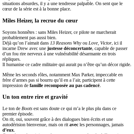
situations absurdes, il y a une tendresse palpable. On sent que le
cœur de la série est à la bonne place.
Miles Heizer, la recrue du cœur
Soyons honnêtes : sans Miles Heizer, ce pilote ne marcherait
probablement pas aussi bien.
Déjà qu’on l’aimait dans
13 Reasons Why
ou
Love, Victor
, ici il
incarne Drew avec une
justesse déconcertante
, capable de passer
d’un fou rire nerveux à une vulnérabilité désarmante en trois
répliques.
Il humanise ce cadre militaire qui aurait pu n’être qu’un décor rigide.
Même les seconds rôles, notamment Max Parker, impeccable en
frère d’armes pas si bourru qu’il en a l’air, participent à cette
impression de
famille recomposée au pas cadencé
.
Un ton entre rire et gravité
Le ton de
Boots
est sans doute ce qui m’a le plus plu dans ce
premier épisode.
On rit, oui, souvent grâce à des dialogues bien écrits et une
autodérision bienvenue, mais on rit
avec
les personnages, jamais
d’eux
.