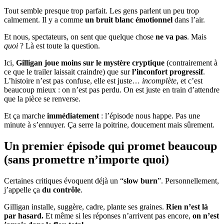
Tout semble presque trop parfait. Les gens parlent un peu trop
calmement. Il y a comme
un bruit blanc émotionnel
dans l’air.
Et nous, spectateurs, on sent que quelque chose
ne va pas
. Mais
quoi
? Là est toute la question.
Ici,
Gilligan joue moins sur le mystère cryptique
(contrairement à
ce que le trailer laissait craindre) que sur
l’inconfort progressif
.
L’histoire n’est pas confuse, elle est juste…
incomplète
, et c’est
beaucoup mieux : on n’est pas perdu. On est juste en train d’attendre
que la pièce se renverse.
Et ça marche
immédiatement
: l’épisode nous happe. Pas une
minute à s’ennuyer. Ça serre la poitrine, doucement mais sûrement.
Un premier épisode qui promet beaucoup
(sans promettre n’importe quoi)
Certaines critiques évoquent déjà un “
slow burn
”. Personnellement,
j’appelle ça
du contrôle
.
Gilligan installe, suggère, cadre, plante ses graines.
Rien n’est là
par hasard.
Et même si les réponses n’arrivent pas encore,
on n’est