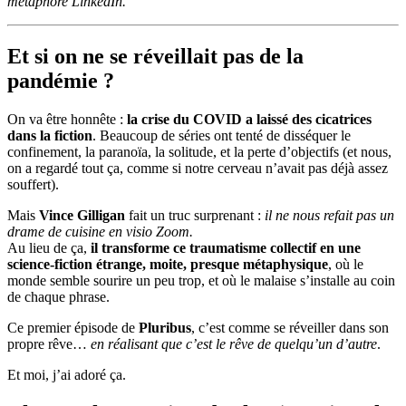
métaphore LinkedIn.
Et si on ne se réveillait pas de la
pandémie ?
On va être honnête :
la crise du COVID a laissé des cicatrices
dans la fiction
. Beaucoup de séries ont tenté de disséquer le
confinement, la paranoïa, la solitude, et la perte d’objectifs (et nous,
on a regardé tout ça, comme si notre cerveau n’avait pas déjà assez
souffert).
Mais
Vince Gilligan
fait un truc surprenant :
il ne nous refait pas un
drame de cuisine en visio Zoom.
Au lieu de ça,
il transforme ce traumatisme collectif en une
science-fiction étrange, moite, presque métaphysique
, où le
monde semble sourire un peu trop, et où le malaise s’installe au coin
de chaque phrase.
Ce premier épisode de
Pluribus
, c’est comme se réveiller dans son
propre rêve…
en réalisant que c’est le rêve de quelqu’un d’autre
.
Et moi, j’ai adoré ça.