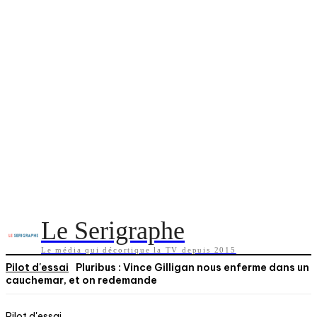
Le Serigraphe
Le média qui décortique la TV depuis 2015
Pilot d'essai
Pluribus : Vince Gilligan nous enferme dans un
cauchemar, et on redemande
Pilot d'essai