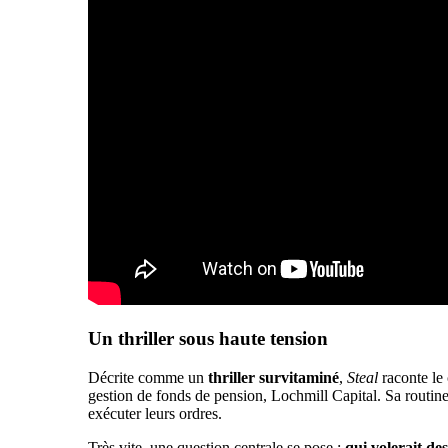
Un thriller sous haute tension
Décrite comme un
thriller survitaminé
,
Steal
raconte le 
gestion de fonds de pension, Lochmill Capital. Sa routine 
exécuter leurs ordres.
Très vite, une question centrale se pose :
qui volerait des