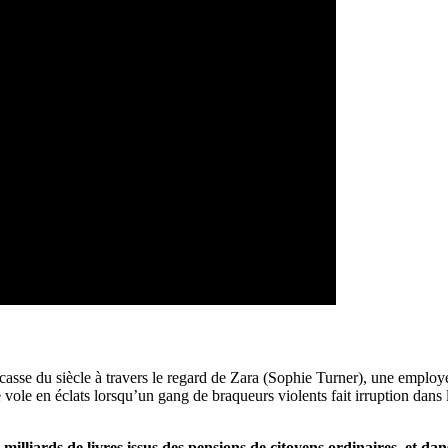
casse du siècle à travers le regard de Zara (Sophie Turner), une employé
vole en éclats lorsqu’un gang de braqueurs violents fait irruption dans 
 milliards de livres issus des pensions de citoyens ordinaires, et da