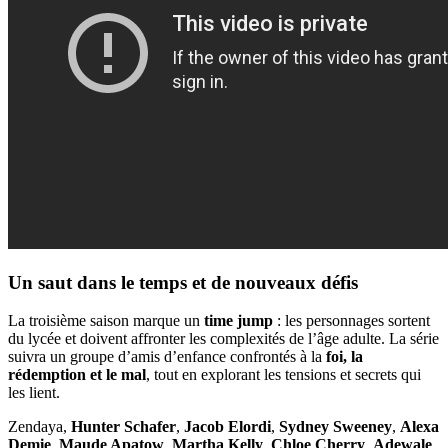
Un saut dans le temps et de nouveaux défis
La troisième saison marque un
time jump
: les personnages sortent
du lycée et doivent affronter les complexités de l’âge adulte. La série
suivra un groupe d’amis d’enfance confrontés à la
foi, la
rédemption et le mal
, tout en explorant les tensions et secrets qui
les lient.
Zendaya,
Hunter Schafer
,
Jacob Elordi
,
Sydney Sweeney
,
Alexa
Demie
,
Maude Apatow
,
Martha Kelly
,
Chloe Cherry
,
Adewale