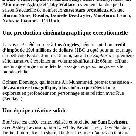
Akinnuoye-Agbaje
et
Toby Wallace
reviennent, tandis que la
saison 3 accueille de nombreux
guest stars prestigieux
tels que
Sharon Stone
,
Rosalía
,
Danielle Deadwyler
,
Marshawn Lynch
,
Natasha Lyonne
et
Eli Roth
.
Une production cinématographique exceptionnelle
La saison 3 a été tournée à
Los Angeles
, bénéficiant d’un
crédit
d’impôt de 19,4 millions de dollars
. HBO a opté pour un tournage
sur pellicule Kodak 35mm et 65mm, faisant de
Euphoria
la première
série narrative à exploiter un volume significatif de 65mm, offrant
une image élargie qui reflète le passage des personnages vers le
monde adulte.
Colman Domingo, qui incarne Ali Muhammed, promet une saison «
dévastatrice et magnifique, plus cinéma que télévision
»,
explorant en profondeur son personnage et sa relation avec Rue
(Zendaya).
Une équipe créative solide
Euphoria
est créée, écrite, réalisée et produite par
Sam Levinson
,
avec Ashley Levinson, Sara E. White, Kevin Turen, Ravi Nandan,
Drake, Future, Ron Leshem, Daphna Levin et d’autres en tant que