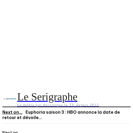
Le Serigraphe
Le média qui décortique la TV depuis 2015
Next on...
Euphoria saison 3 : HBO annonce la date de
retour et dévoile...
Next on...