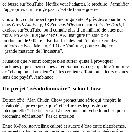
ça buzze sur YouTube, Netflix veut l’adapter, le produire, l’amplifier,
l’approprier. On ne juge pas : c’est de bonne guerre.
Chow, lui, continue sa trajectoire fulgurante. Après des apparitions
dans
Grey’s Anatomy
,
13 Reasons Why
ou encore
Into the Dark
, il
explose sur YouTube, où il cumule plus d’un milliard de vues par
mois. En 2024, il signe chez CAA, inaugure un studio de
production de 900 m² à Burbank et devient l’un des exemples
préférés de Neal Mohan, CEO de YouTube, pour expliquer la
“grande mutation de l’industrie”.
Mutation que Netflix compte bien surfer, quitte à provoquer
quelques piques bien senties : Ted Sarandos a déjà qualifié YouTube
de “championnat amateur” où les créateurs “font tout à leurs risques
sans être payés”. Ambiance.
Un projet “révolutionnaire”, selon Chow
De son côté, Alan Chikin Chow promet une série qui “inspire la
créativité”, “provoque la joie” et “offre des leçons de vie
intemporelles”. Le tout visant à créer une “nouvelle franchise pour la
prochaine génération”. Pas de pression.
Entre K-Pop, storytelling calibré et guerre d’égo entre plateformes,
ce projet coche toutes les cases pour devenir un futur phénomène…