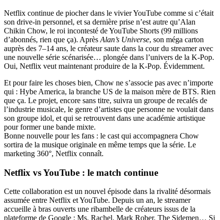
Netflix continue de piocher dans le vivier YouTube comme si c’était
son drive-in personnel, et sa dernière prise n’est autre qu’Alan
Chikin Chow, le roi incontesté de YouTube Shorts (99 millions
d’abonnés, rien que ça). Après
Alan’s Universe
, son méga carton
auprès des 7–14 ans, le créateur saute dans la cour du streamer avec
une nouvelle série scénarisée… plongée dans l’univers de la K-Pop.
Oui, Netflix veut maintenant produire de la K-Pop. Évidemment.
Et pour faire les choses bien, Chow ne s’associe pas avec n’importe
qui : Hybe America, la branche US de la maison mère de BTS. Rien
que ça. Le projet, encore sans titre, suivra un groupe de recalés de
l’industrie musicale, le genre d’artistes que personne ne voulait dans
son groupe idol, et qui se retrouvent dans une académie artistique
pour former une bande mixte.
Bonne nouvelle pour les fans : le cast qui accompagnera Chow
sortira de la musique originale en même temps que la série. Le
marketing 360°, Netflix connaît.
Netflix vs YouTube : le match continue
Cette collaboration est un nouvel épisode dans la rivalité désormais
assumée entre Netflix et YouTube. Depuis un an, le streamer
accueille à bras ouverts une ribambelle de créateurs issus de la
plateforme de Google : Ms. Rachel, Mark Rober, The Sidemen… Si