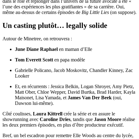
dans le rôle et replonger dans l’univers de la future avocate a été «
l’une des expériences les plus gratifiantes » de sa carrière. Oui,
même au-dessus de certains épisodes de
Big Little Lies
(on suppose).
Un casting plutôt… legally solide
Autour de Minetree, on retrouvera :
June Diane Raphael
en maman d’Elle
Tom Everett Scott
en papa modèle
Gabrielle Policano, Jacob Moskovitz, Chandler Kinney, Zac
Looker
Et, en récurrents : Jessica Belkin, Logan Shroyer, Amy Pietz,
Matt Ober, Chloe Wepper, David Burtka, Brad Harder, Kayla
Maisonet, Lisa Yamada, et
James Van Der Beek
(oui,
Dawson lui-même).
Côté coulisses,
Laura Kittrell
crée la série et en assure le
showrunning avec
Caroline Dries
, tandis que
Jason Moore
réalise
les deux premiers épisodes, en plus d’être producteur exécutif.
Bref, un bel escadron pour remettre Elle Woods au centre du lycée,