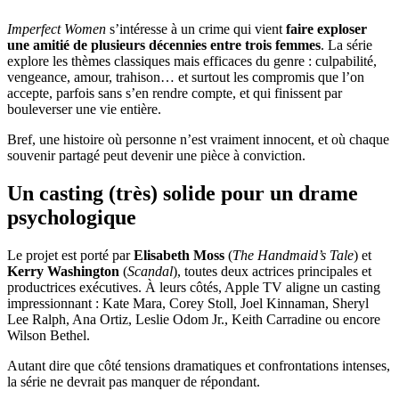
Imperfect Women
s’intéresse à un crime qui vient
faire exploser
une amitié de plusieurs décennies entre trois femmes
. La série
explore les thèmes classiques mais efficaces du genre : culpabilité,
vengeance, amour, trahison… et surtout les compromis que l’on
accepte, parfois sans s’en rendre compte, et qui finissent par
bouleverser une vie entière.
Bref, une histoire où personne n’est vraiment innocent, et où chaque
souvenir partagé peut devenir une pièce à conviction.
Un casting (très) solide pour un drame
psychologique
Le projet est porté par
Elisabeth Moss
(
The Handmaid’s Tale
) et
Kerry Washington
(
Scandal
), toutes deux actrices principales et
productrices exécutives. À leurs côtés, Apple TV aligne un casting
impressionnant : Kate Mara, Corey Stoll, Joel Kinnaman, Sheryl
Lee Ralph, Ana Ortiz, Leslie Odom Jr., Keith Carradine ou encore
Wilson Bethel.
Autant dire que côté tensions dramatiques et confrontations intenses,
la série ne devrait pas manquer de répondant.