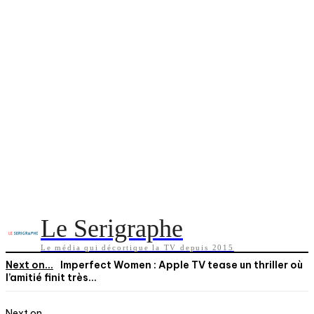
Le Serigraphe
Le média qui décortique la TV depuis 2015
Next on...
Imperfect Women : Apple TV tease un thriller où
l’amitié finit très...
Next on...