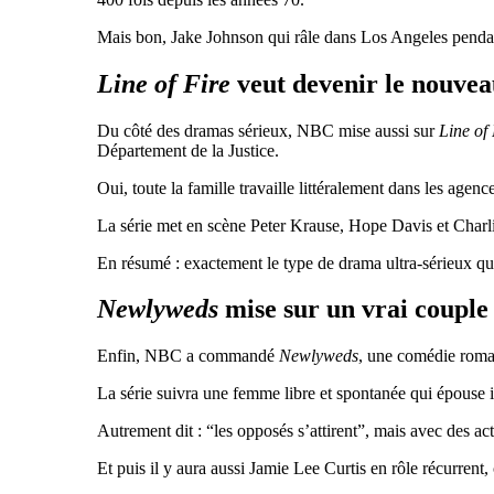
Mais bon, Jake Johnson qui râle dans Los Angeles pendant
Line of Fire
veut devenir le nouve
Du côté des dramas sérieux, NBC mise aussi sur
Line of 
Département de la Justice.
Oui, toute la famille travaille littéralement dans les age
La série met en scène
Peter Krause
,
Hope Davis
et
Charl
En résumé : exactement le type de drama ultra-sérieux q
Newlyweds
mise sur un vrai couple
Enfin, NBC a commandé
Newlyweds
, une comédie roma
La série suivra une femme libre et spontanée qui épouse 
Autrement dit : “les opposés s’attirent”, mais avec des ac
Et puis il y aura aussi
Jamie Lee Curtis
en rôle récurrent,