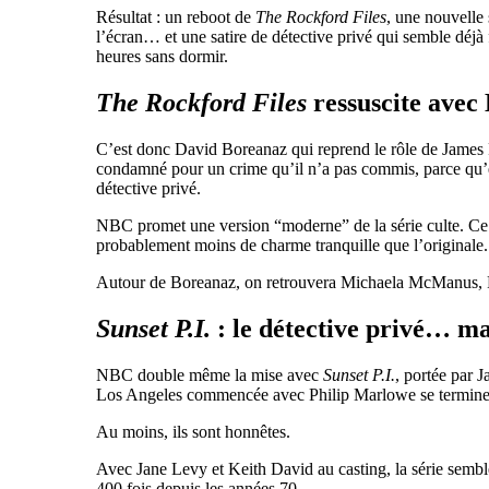
Résultat : un reboot de
The Rockford Files
, une nouvelle
l’écran… et une satire de détective privé qui semble déj
heures sans dormir.
The Rockford Files
ressuscite avec
C’est donc
David Boreanaz
qui reprend le rôle de James
condamné pour un crime qu’il n’a pas commis, parce qu’é
détective privé.
NBC promet une version “moderne” de la série culte. Ce qu
probablement moins de charme tranquille que l’originale.
Autour de Boreanaz, on retrouvera
Michaela McManus
,
Sunset P.I.
: le détective privé… m
NBC double même la mise avec
Sunset P.I.
, portée par
J
Los Angeles commencée avec Philip Marlowe se terminera
Au moins, ils sont honnêtes.
Avec
Jane Levy
et
Keith David
au casting, la série semb
400 fois depuis les années 70.