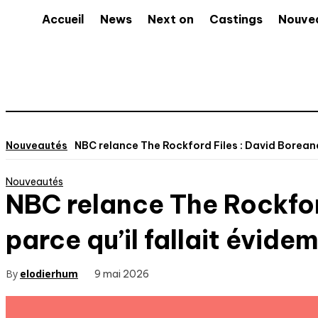
Accueil
News
Next on
Castings
Nouve
Nouveautés
NBC relance The Rockford Files : David Boreana
Nouveautés
NBC relance The Rockford
parce qu’il fallait évid
By
elodierhum
9 mai 2026