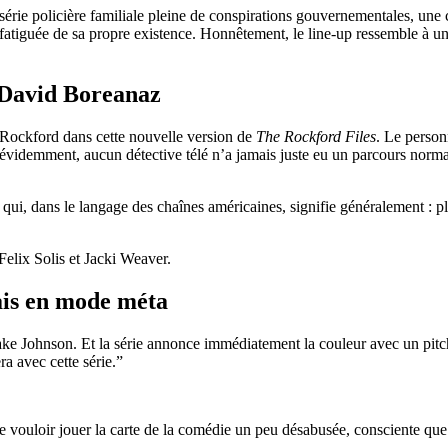
 série policière familiale pleine de conspirations gouvernementales, un
à fatiguée de sa propre existence. Honnêtement, le line-up ressemble à
 David Boreanaz
 Rockford dans cette nouvelle version de
The Rockford Files
. Le person
videmment, aucun détective télé n’a jamais juste eu un parcours normal
i, dans le langage des chaînes américaines, signifie généralement : plu
Felix Solis
et
Jacki Weaver
.
ais en mode méta
ake Johnson
. Et la série annonce immédiatement la couleur avec un pitch
 avec cette série.”
le vouloir jouer la carte de la comédie un peu désabusée, consciente que 