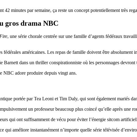
 42 minutes par semaine, ça reste un concept potentiellement très rega
au gros drama NBC
Fire
, une série chorale centrée sur une famille d’agents fédéraux travaill
nces fédérales américaines. Les repas de famille doivent être absolument i
ie Barnett
dans un thriller conspirationniste où les personnages devront 
ue NBC adore produire depuis vingt ans.
ntique portée par
Tea Leoni
et
Tim Daly
, qui sont également mariés dan
impulsivement un professeur beaucoup plus coincé qu’elle après une ro
teurs qui ont suffisamment de vécu pour éviter l’énergie sitcom artificiel
 ce qui améliore instantanément n’importe quelle série télévisée d’envi