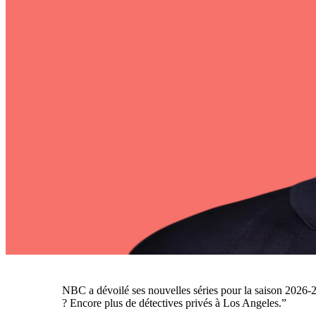
NBC a dévoilé ses nouvelles séries pour la saison 2026-20
? Encore plus de détectives privés à Los Angeles.”