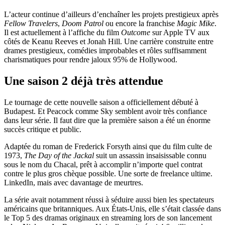
L’acteur continue d’ailleurs d’enchaîner les projets prestigieux après
Fellow Travelers
,
Doom Patrol
ou encore la franchise
Magic Mike
.
Il est actuellement à l’affiche du film
Outcome
sur Apple TV aux
côtés de Keanu Reeves et Jonah Hill. Une carrière construite entre
drames prestigieux, comédies improbables et rôles suffisamment
charismatiques pour rendre jaloux 95% de Hollywood.
Une saison 2 déjà très attendue
Le tournage de cette nouvelle saison a officiellement débuté à
Budapest. Et Peacock comme Sky semblent avoir très confiance
dans leur série. Il faut dire que la première saison a été un énorme
succès critique et public.
Adaptée du roman de Frederick Forsyth ainsi que du film culte de
1973,
The Day of the Jackal
suit un assassin insaisissable connu
sous le nom du Chacal, prêt à accomplir n’importe quel contrat
contre le plus gros chèque possible. Une sorte de freelance ultime.
LinkedIn, mais avec davantage de meurtres.
La série avait notamment réussi à séduire aussi bien les spectateurs
américains que britanniques. Aux États-Unis, elle s’était classée dans
le Top 5 des dramas originaux en streaming lors de son lancement