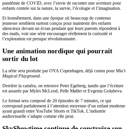
pandémie de COVID, avec l’envie de raconter une aventure pour
enfants centrée sur la nature, la survie, l’écologie et l’imagination.
Et honnêtement, dans une époque où beaucoup de contenus
jeunesse semblent surtout conçus pour maintenir des enfants
silencieux devant un écran pendant que leurs parents répondent à
des mails, voir une série encourager réellement la curiosité et
l’exploration est presque révolutionnaire.
Une animation nordique qui pourrait
sortir du lot
La série sera produite par
OYA Copenhagen
, déjà connu pour
Mia’s
Magical Playground
.
Derrière la caméra, on retrouve
Peter Egeberg
, tandis que l’écriture
est assurée par
Myles McLeod
,
Pelle Møller
et
Evgenia Golubeva
.
Le format sera composé de 20 épisodes de 7 minutes, ce qui
correspond parfaitement à l’attention moyenne d’un enfant moderne
ayant grandi entre YouTube Shorts et TikTok. L’industrie
audiovisuelle s’adapte comme elle peut.
SkyShowtime continue de construire son