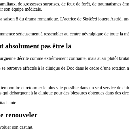
miliaux, de grossesses surprises, de feux de forêt, de traumatismes émoti
ir son équipe médicale.
 la saison 8 du drama romantique. L’actrice de
SkyMed
jouera Astrid, un
mence sérieusement à ressembler au centre névralgique de toute la m
t absolument pas être là
rurgienne décrite comme extrêmement confiante, mais aussi plutôt brutal
 se retrouve affectée à la clinique de Doc dans le cadre d’une rotation 
n temporaire et retourner le plus vite possible dans un vrai service de c
s qui débarquent à la clinique pour des blessures obtenues dans des ci
ttachante.
se renouveler
voluer son casting.