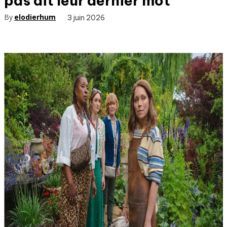
pas dit leur dernier mot
By
elodierhum
3 juin 2026