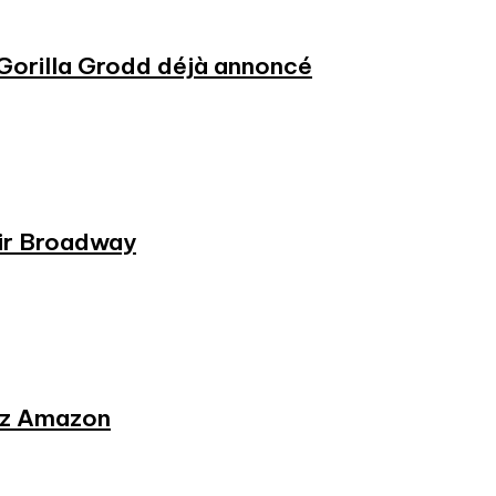
 Gorilla Grodd déjà annoncé
rir Broadway
hez Amazon