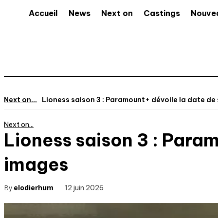
Accueil
News
Next on
Castings
Nouve
Next on...
Lioness saison 3 : Paramount+ dévoile la date de so
Next on...
Lioness saison 3 : Param
images
By
elodierhum
12 juin 2026