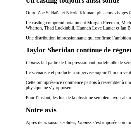
Un casting toujours aussi solide
Outre Zoe Saldaña et Nicole Kidman, plusieurs visages fa
Le casting comprend notamment Morgan Freeman, Michael
Wharton, Thad Luckinbill, Hannah Love Lanier et Ian 
Une distribution impressionnante qui confirme l’ambition
Taylor Sheridan continue de régn
Lioness
fait partie de l’impressionnant portefeuille de s
Le scénariste et producteur supervise aujourd’hui un vé
Cette omniprésence commence parfois à ressembler à une e
physique ne s’y opposent.
Pour l’instant, les lois de la physique semblent avoir ab
Notre avis
Après deux saisons solides,
Lioness
s’est imposée comme 