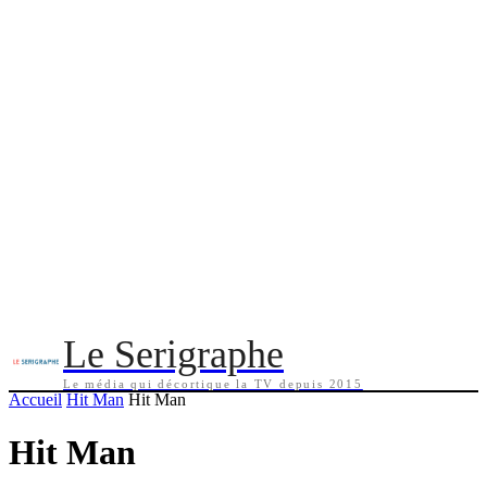
Le Serigraphe
Le média qui décortique la TV depuis 2015
Accueil
Hit Man
Hit Man
Hit Man