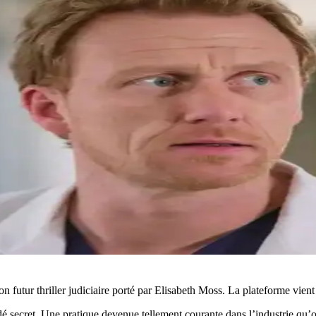
son futur thriller judiciaire porté par Elisabeth Moss. La plateforme vi
rdé secret. Une pratique devenue tellement courante dans l’industrie qu’