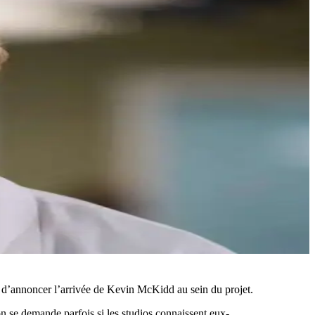
ent d’annoncer l’arrivée de Kevin McKidd au sein du projet.
on se demande parfois si les studios connaissent eux-