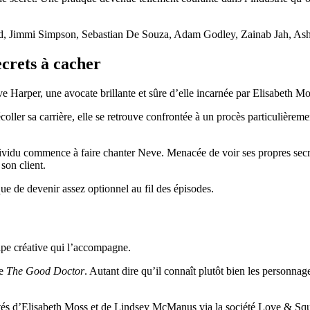
d, Jimmi Simpson, Sebastian De Souza, Adam Godley, Zainab Jah, Ash
crets à cacher
e Harper, une avocate brillante et sûre d’elle incarnée par Elisabeth Mo
 décoller sa carrière, elle se retrouve confrontée à un procès particulièr
idu commence à faire chanter Neve. Menacée de voir ses propres secrets 
son client.
ue de devenir assez optionnel au fil des épisodes.
équipe créative qui l’accompagne.
de
The Good Doctor
. Autant dire qu’il connaît plutôt bien les personnag
tés d’Elisabeth Moss et de Lindsey McManus via la société Love & Squ