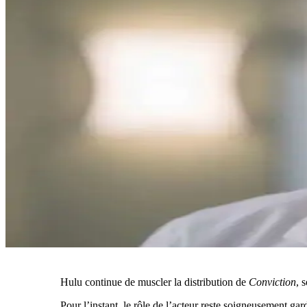
Hulu continue de muscler la distribution de
Conviction
, 
Pour l’instant, le rôle de l’acteur reste soigneusement ga