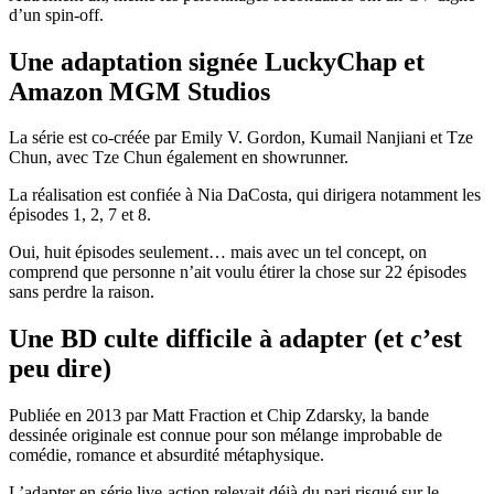
d’un spin-off.
Une adaptation signée LuckyChap et
Amazon MGM Studios
La série est co-créée par Emily V. Gordon, Kumail Nanjiani et Tze
Chun, avec Tze Chun également en showrunner.
La réalisation est confiée à Nia DaCosta, qui dirigera notamment les
épisodes 1, 2, 7 et 8.
Oui, huit épisodes seulement… mais avec un tel concept, on
comprend que personne n’ait voulu étirer la chose sur 22 épisodes
sans perdre la raison.
Une BD culte difficile à adapter (et c’est
peu dire)
Publiée en 2013 par Matt Fraction et Chip Zdarsky, la bande
dessinée originale est connue pour son mélange improbable de
comédie, romance et absurdité métaphysique.
L’adapter en série live-action relevait déjà du pari risqué sur le