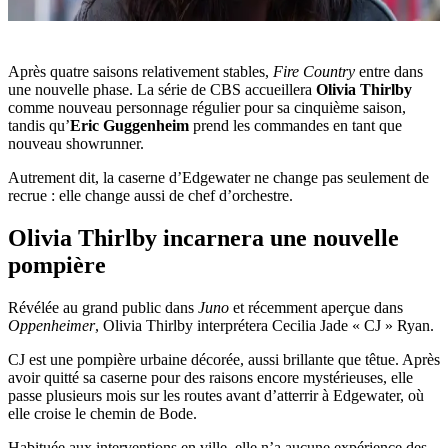
Après quatre saisons relativement stables,
Fire Country
entre dans
une nouvelle phase. La série de CBS accueillera
Olivia Thirlby
comme nouveau personnage régulier pour sa cinquième saison,
tandis qu’
Eric Guggenheim
prend les commandes en tant que
nouveau showrunner.
Autrement dit, la caserne d’Edgewater ne change pas seulement de
recrue : elle change aussi de chef d’orchestre.
Olivia Thirlby incarnera une nouvelle
pompière
Révélée au grand public dans
Juno
et récemment aperçue dans
Oppenheimer
, Olivia Thirlby interprétera Cecilia Jade « CJ » Ryan.
CJ est une pompière urbaine décorée, aussi brillante que têtue. Après
avoir quitté sa caserne pour des raisons encore mystérieuses, elle
passe plusieurs mois sur les routes avant d’atterrir à Edgewater, où
elle croise le chemin de Bode.
Habituée aux interventions en ville, elle n’a aucune expérience des