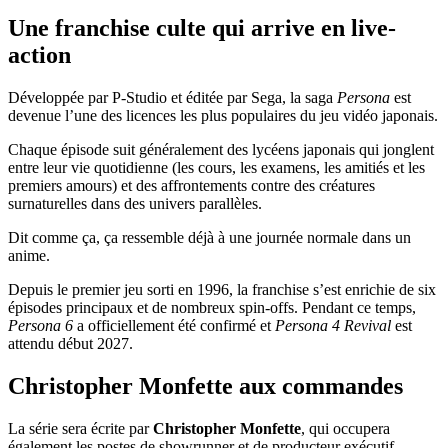
Une franchise culte qui arrive en live-
action
Développée par P-Studio et éditée par Sega, la saga
Persona
est
devenue l’une des licences les plus populaires du jeu vidéo japonais.
Chaque épisode suit généralement des lycéens japonais qui jonglent
entre leur vie quotidienne (les cours, les examens, les amitiés et les
premiers amours) et des affrontements contre des créatures
surnaturelles dans des univers parallèles.
Dit comme ça, ça ressemble déjà à une journée normale dans un
anime.
Depuis le premier jeu sorti en 1996, la franchise s’est enrichie de six
épisodes principaux et de nombreux spin-offs. Pendant ce temps,
Persona 6
a officiellement été confirmé et
Persona 4 Revival
est
attendu début 2027.
Christopher Monfette aux commandes
La série sera écrite par
Christopher Monfette
, qui occupera
également les postes de showrunner et de producteur exécutif.