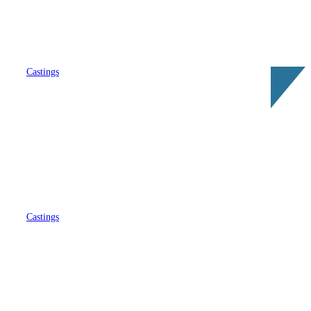
Castings
This Summer Will Be Different : six
nouveaux visages rejoignent la
romance estivale de Netflix
Castings
Hercule : voici le casting complet
de la nouvelle série Poirot version
origines