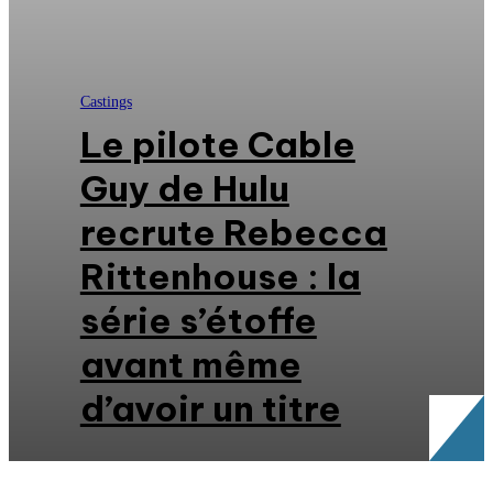
Castings
Le pilote Cable
Guy de Hulu
recrute Rebecca
Rittenhouse : la
série s’étoffe
avant même
d’avoir un titre