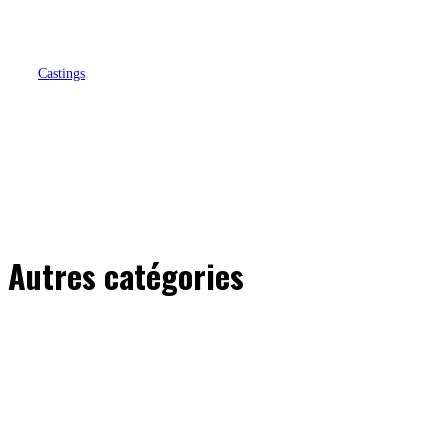
Castings
Le spin-off Jimmy Olsen de HBO
Max étoffe son casting avec Mary
Holland face à un Gorilla Grodd
déjà annoncé
Autres catégories
All
Dossiers
News
Next on...
Nouveautés
Pilot d'essai