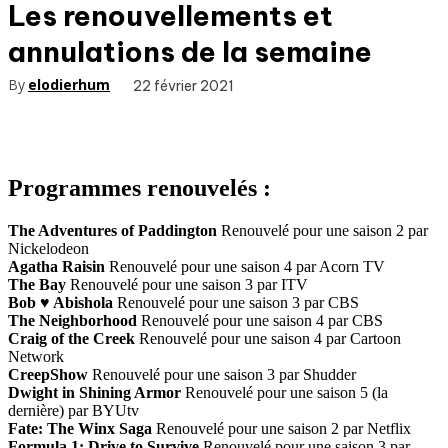
Les renouvellements et
annulations de la semaine
By
elodierhum
22 février 2021
Programmes renouvelés :
The Adventures of Paddington
Renouvelé pour une saison 2 par
Nickelodeon
Agatha Raisin
Renouvelé pour une saison 4 par Acorn TV
The Bay
Renouvelé pour une saison 3 par ITV
Bob ♥ Abishola
Renouvelé pour une saison 3 par CBS
The Neighborhood
Renouvelé pour une saison 4 par CBS
Craig of the Creek
Renouvelé pour une saison 4 par Cartoon
Network
CreepShow
Renouvelé pour une saison 3 par Shudder
Dwight in Shining Armor
Renouvelé pour une saison 5 (la
dernière) par BYUtv
Fate: The Winx Saga
Renouvelé pour une saison 2 par Netflix
Formula 1: Drive to Survive
Renouvelé pour une saison 3 par