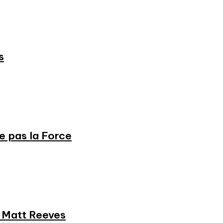
s
ne pas la Force
et Matt Reeves