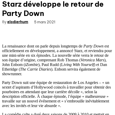
Starz développe le retour de
Party Down
By
elodierhum
5 mars 2021
La renaissance dont on parle depuis longtemps de
Party Down
est
officiellement en développement, a annoncé Starz, et reviendra pour
une mini-série en six épisodes. La nouvelle série verra le retour de
son équipe d’origine, comprenant Rob Thomas (
Veronica Mars
),
John Enbom (
iZombie
), Paul Rudd (L
iving With Yourself
) et Dan
Etheridge (
The Carrie Diaries
). Enbom servira également de
showrunner.
Party Down suit une équipe de restauration de Los Angeles – « un
sextet d’aspirants d’Hollywood coincés à travailler pour obtenir des
pourboires en attendant que leur carrière décolle », selon la
description officielle. À chaque épisode, l’équipe « malheureuse »
travaille sur un nouvel événement et « s’embrouille inévitablement
avec les invités et leur vie absurde ».
La comédie culte a duré deux saisons de 2009 à 2010 et mettait en