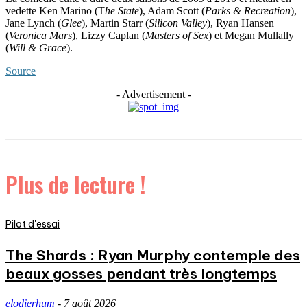
vedette Ken Marino (T
he State
), Adam Scott (
Parks & Recreation
),
Jane Lynch (
Glee
), Martin Starr (
Silicon Valley
), Ryan Hansen
(
Veronica Mars
), Lizzy Caplan (
Masters of Sex
) et Megan Mullally
(
Will & Grace
).
Source
- Advertisement -
Plus de lecture !
Pilot d'essai
The Shards : Ryan Murphy contemple des
beaux gosses pendant très longtemps
elodierhum
-
7 août 2026