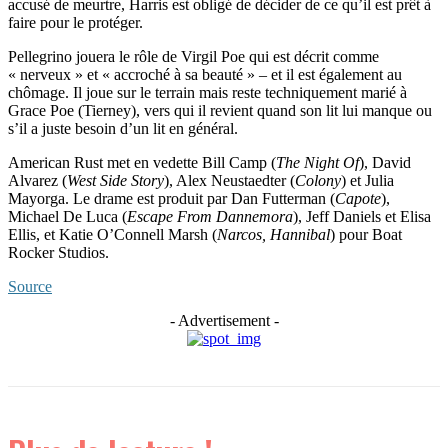
accusé de meurtre, Harris est obligé de décider de ce qu’il est prêt à
faire pour le protéger.
Pellegrino jouera le rôle de Virgil Poe qui est décrit comme
« nerveux » et « accroché à sa beauté » – et il est également au
chômage. Il joue sur le terrain mais reste techniquement marié à
Grace Poe (Tierney), vers qui il revient quand son lit lui manque ou
s’il a juste besoin d’un lit en général.
American Rust met en vedette Bill Camp (
The Night Of
), David
Alvarez (
West Side Story
), Alex Neustaedter (
Colony
) et Julia
Mayorga. Le drame est produit par Dan Futterman (
Capote
),
Michael De Luca (
Escape From Dannemora
), Jeff Daniels et Elisa
Ellis, et Katie O’Connell Marsh (
Narcos, Hannibal
) pour Boat
Rocker Studios.
Source
- Advertisement -