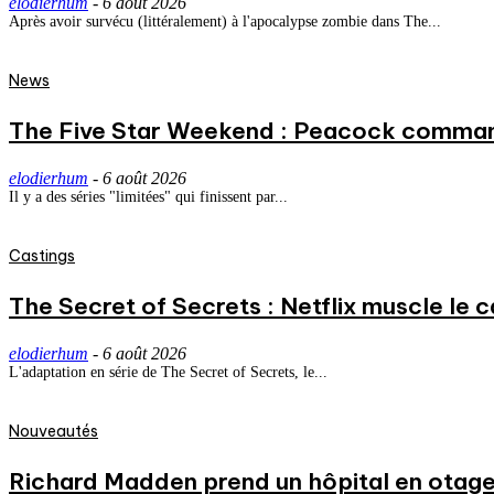
elodierhum
-
6 août 2026
Après avoir survécu (littéralement) à l'apocalypse zombie dans The...
News
The Five Star Weekend : Peacock commande
elodierhum
-
6 août 2026
Il y a des séries "limitées" qui finissent par...
Castings
The Secret of Secrets : Netflix muscle le
elodierhum
-
6 août 2026
L'adaptation en série de The Secret of Secrets, le...
Nouveautés
Richard Madden prend un hôpital en otage