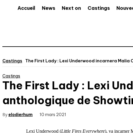
Accueil
News
Next on
Castings
Nouve
Castings
The First Lady : Lexi Underwood incarnera Malia O
Castings
The First Lady : Lexi U
anthologique de Showt
By
elodierhum
10 mars 2021
Lexi Underwood (
Little Fires Everywhere
), va incarner