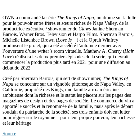
OWN a commandé la série
The Kings of Napa
, un drame sur la lutte
pour le pouvoir entre frères et sœurs riches de Napa Valley, de la
productrice exécutive / showrunner de
Claws
Janine Sherman
Barrois, Warner Bros. Television et Harpo Films. Sherman Barrois,
Michelle Listenbee Brown (
Love Is__
) et la Oprah Winfrey
produisent le projet, qui a été accéléré l’automne dernier avec
l’ouverture d’une writer’s room virtuelle. Matthew A. Cherry (
Hair
Love
) réalisera les deux premiers épisodes de la série, qui devrait
commencer la production plus tard en 2021 pour une diffusion au
début de 2022.
Créé par Sherman Barrois, qui sert de showrunner,
The Kings of
Napa
se concentre sur un vignoble pittoresque de Napa Valley, en
Californie, propriété des Kings, une famille afro-américaine
ambitieuse dont la richesse et le statut les placent sur les pages des
magazines de design et des pages de société. Le commerce du vin a
apporté le succès et la renommée de la famille, mais après le départ
soudain du patriarche de la société, ses trois enfants doivent lutter
pour régner sur le royaume – pour leur propre pouvoir, leur richesse
et leur héritage.
Source