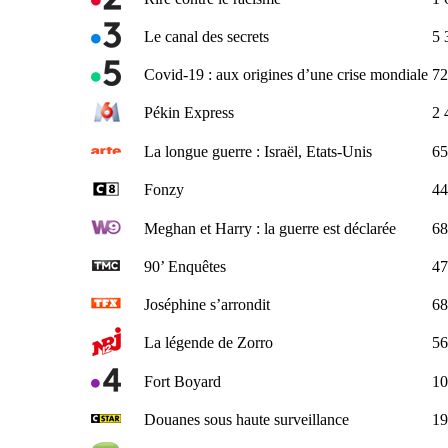
Le canal des secrets
5 
Covid-19 : aux origines d’une crise mondiale
72
Pékin Express
2 
La longue guerre : Israël, Etats-Unis
65
Fonzy
44
Meghan et Harry : la guerre est déclarée
68
90’ Enquêtes
47
Joséphine s’arrondit
68
La légende de Zorro
56
Fort Boyard
10
Douanes sous haute surveillance
19