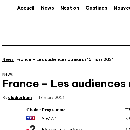
Accueil
News
Next on
Castings
Nouve
News
France – Les audiences du mardi 16 mars 2021
News
France – Les audiences 
By
elodierhum
17 mars 2021
Chaine
Programme
TV
S.W.A.T.
3 
Rire contre le racisme
1 