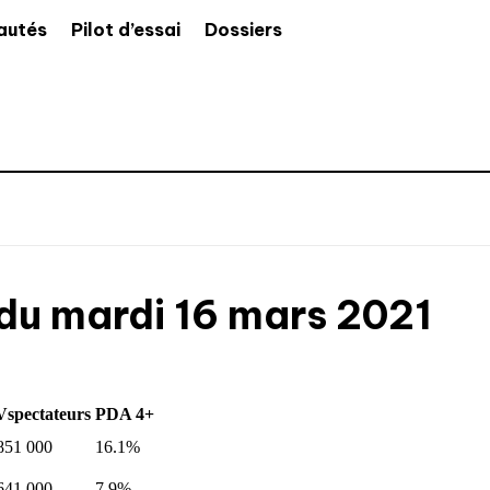
autés
Pilot d’essai
Dossiers
du mardi 16 mars 2021
spectateurs
PDA 4+
851 000
16.1%
641 000
7.9%