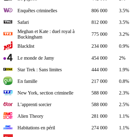
Enquêtes criminelles
806 000
3.5%
Safari
812 000
3.5%
Meghan et Kate : duel royal à
775 000
3.2%
Buckingham
Blacklist
234 000
0.9%
Le monde de Jamy
454 000
2%
Star Trek : Sans limites
444 000
1.9%
En famille
217 000
0.8%
New York, section criminelle
588 000
2.3%
L’apprenti sorcier
588 000
2.5%
Alien Theory
281 000
1.1%
Habitations en péril
274 000
1.1%