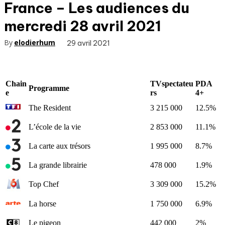
France – Les audiences du
mercredi 28 avril 2021
By
elodierhum
29 avril 2021
Chain
TVspectateu
PDA
Programme
e
rs
4+
The Resident
3 215 000
12.5%
L’école de la vie
2 853 000
11.1%
La carte aux trésors
1 995 000
8.7%
La grande librairie
478 000
1.9%
Top Chef
3 309 000
15.2%
La horse
1 750 000
6.9%
Le pigeon
442 000
2%