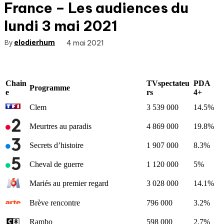
France – Les audiences du
lundi 3 mai 2021
By
elodierhum
4 mai 2021
Chain
TVspectateu
PDA
Programme
e
rs
4+
Clem
3 539 000
14.5%
Meurtres au paradis
4 869 000
19.8%
Secrets d’histoire
1 907 000
8.3%
Cheval de guerre
1 120 000
5%
Mariés au premier regard
3 028 000
14.1%
Brève rencontre
796 000
3.2%
Rambo
598 000
2.7%