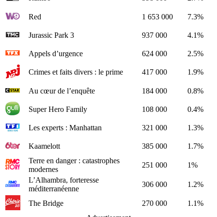
Red
1 653 000
7.3%
Jurassic Park 3
937 000
4.1%
Appels d’urgence
624 000
2.5%
Crimes et faits divers : le prime
417 000
1.9%
Au cœur de l’enquête
184 000
0.8%
Super Hero Family
108 000
0.4%
Les experts : Manhattan
321 000
1.3%
Kaamelott
385 000
1.7%
Terre en danger : catastrophes
251 000
1%
modernes
L’Alhambra, forteresse
306 000
1.2%
méditerranéenne
The Bridge
270 000
1.1%