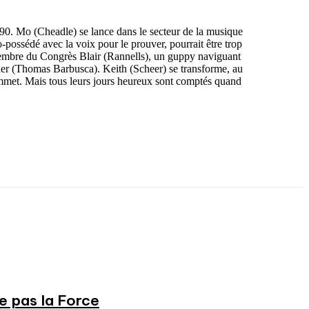
es 90. Mo (Cheadle) se lance dans le secteur de la musique
ossédé avec la voix pour le prouver, pourrait être trop
 membre du Congrès Blair (Rannells), un guppy naviguant
rner (Thomas Barbusca). Keith (Scheer) se transforme, au
ommet. Mais tous leurs jours heureux sont comptés quand
ne pas la Force