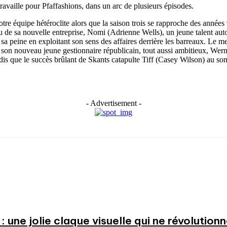
availle pour Pfaffashions, dans un arc de plusieurs épisodes.
 notre équipe hétéroclite alors que la saison trois se rapproche des anné
 sa nouvelle entreprise, Nomi (Adrienne Wells), un jeune talent auto-p
a peine en exploitant son sens des affaires derrière les barreaux. Le
ar son nouveau jeune gestionnaire républicain, tout aussi ambitieux, We
dis que le succès brûlant de Skants catapulte Tiff (Casey Wilson) au s
- Advertisement -
: une jolie claque visuelle qui ne révolution