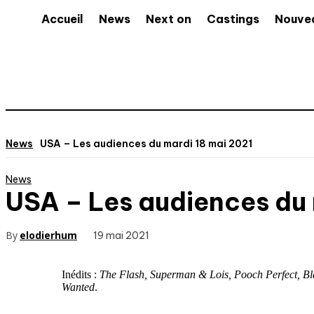
Accueil
News
Next on
Castings
Nouve
News
USA – Les audiences du mardi 18 mai 2021
News
USA – Les audiences du 
By
elodierhum
19 mai 2021
Inédits :
The Flash, Superman & Lois, Pooch Perfect, Bla
Wanted
.