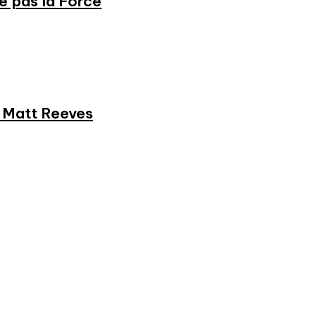
ne pas la Force
et Matt Reeves