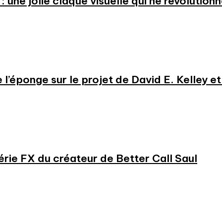
: une jolie claque visuelle qui ne révolution
e l’éponge sur le projet de David E. Kelley 
série FX du créateur de Better Call Saul