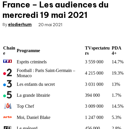
France – Les audiences du
mercredi 19 mai 2021
By
elodierhum
20 mai 2021
Chain
TVspectateu
PDA
Programme
e
rs
4+
Esprits criminels
3 559 000
14.7%
Football : Paris Saint-Germain –
4 215 000
19.3%
Monaco
Les enfants du secret
3 031 000
13%
La grande librairie
394 000
1.7%
Top Chef
3 009 000
14.5%
Moi, Daniel Blake
1 247 000
5.3%
Le guépard
456 000
2.8%