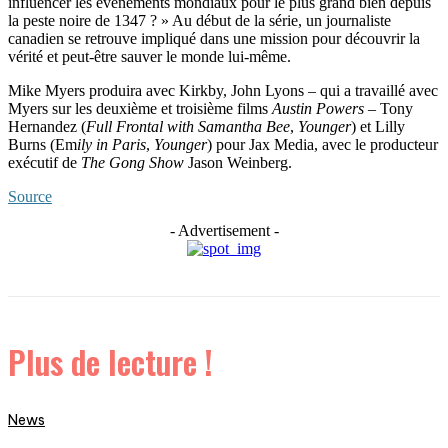
influencer les événements mondiaux pour le plus grand bien depuis
la peste noire de 1347 ? » Au début de la série, un journaliste
canadien se retrouve impliqué dans une mission pour découvrir la
vérité et peut-être sauver le monde lui-même.
Mike Myers produira avec Kirkby, John Lyons – qui a travaillé avec
Myers sur les deuxième et troisième films
Austin Powers
– Tony
Hernandez (
Full Frontal with Samantha Bee
,
Younger
) et Lilly
Burns (Em
ily in Paris
,
Younger
) pour Jax Media, avec le producteur
exécutif de
The Gong Show
Jason Weinberg.
Source
- Advertisement -
Plus de lecture !
News