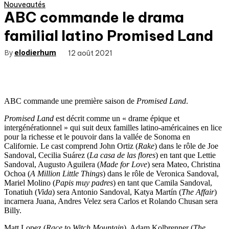
Nouveautés
ABC commande le drama
familial latino Promised Land
By
elodierhum
12 août 2021
ABC commande une première saison de
Promised Land
.
Promised Land
est décrit comme un « drame épique et
intergénérationnel » qui suit deux familles latino-américaines en lice
pour la richesse et le pouvoir dans la vallée de Sonoma en
Californie. Le cast comprend John Ortiz (
Rake
) dans le rôle de Joe
Sandoval, Cecilia Suárez (
La casa de las flores
) en tant que Lettie
Sandoval, Augusto Aguilera (
Made for Love
) sera Mateo, Christina
Ochoa (
A Million Little Things
) dans le rôle de Veronica Sandoval,
Mariel Molino (
Papis muy padres
) en tant que Camila Sandoval,
Tonatiuh (
Vida
) sera Antonio Sandoval, Katya Martín (
The Affair
)
incarnera Juana, Andres Velez sera Carlos et Rolando Chusan sera
Billy.
Matt Lopez (
Race to Witch Mountain
), Adam Kolbrenner (
The