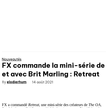
Nouveautés
FX commande la mini-série de
et avec Brit Marling : Retreat
By
elodierhum
14 août 2021
FX a commandé
Retreat
, une mini-série des créateurs de
The OA
,