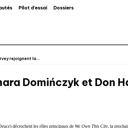
autés
Pilot d’essai
Dossiers
ey rejoignent la...
ara Domińczyk et Don Ha
Deuce
) décrochent les rôles principaux de
We Own This City
, la procha