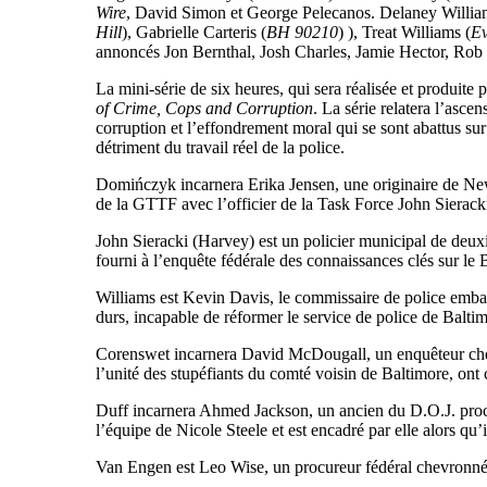
Wire
, David Simon et George Pelecanos. Delaney Willia
Hill
), Gabrielle Carteris (
BH 90210
) ), Treat Williams (
E
annoncés Jon Bernthal, Josh Charles, Jamie Hector, Ro
La mini-série de six heures, qui sera réalisée et produite
of Crime, Cops and Corruption
. La série relatera l’asce
corruption et l’effondrement moral qui se sont abattus sur
détriment du travail réel de la police.
Domińczyk incarnera Erika Jensen, une originaire de New 
de la GTTF avec l’officier de la Task Force John Sierack
John Sieracki (Harvey) est un policier municipal de deuxi
fourni à l’enquête fédérale des connaissances clés sur le
Williams est Kevin Davis, le commissaire de police embauc
durs, incapable de réformer le service de police de Baltimo
Corenswet incarnera David McDougall, un enquêteur chevr
l’unité des stupéfiants du comté voisin de Baltimore, on
Duff incarnera Ahmed Jackson, un ancien du D.O.J. procur
l’équipe de Nicole Steele et est encadré par elle alors qu
Van Engen est Leo Wise, un procureur fédéral chevronné d