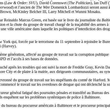
ms (
Law & Order: SVU
), David Corenswet (
The Politician
), Ian Duff (
verwood
) et l’ancien de
The Wire
Domenick Lombardozzi seront aussi à l
b Brown, McKinley Belcher III, Larry Mitchell et Wunmi Mosaku.
 par Reinaldo Marcus Green, est basée sur le livre du journaliste du
Balt
nsion et la chute du groupe de travail chargé de la traçabilité des armes 
 une ville américaine dans laquelle les politiques d’interdiction des dro
York qui, forcée par le terrorisme du 11 septembre à rejoindre le Burea
i (Harvey).
ème génération, affecté au groupe de travail sur la corruption publique
 BPD et l’accès à ses bases de données.
hé après les troubles qui ont suivi la mort de Freddie Gray, Kevin Davis
re City et de plaire à la mairie, aux dirigeants communautaires, au syndi
onné du groupe de travail sur les stupéfiants du comté de Harford. McD
t commencé le travail sur les overdoses de drogue qui ont déclenché la
eur général fatigué des poursuites pénales et transféré au Bureau des 
’ils enquêtent sur les problèmes systémiques de police à Baltimore.
u bureau du procureur américain à Baltimore et le procureur principal 