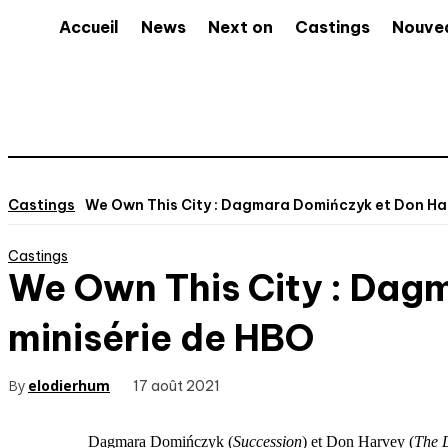
Accueil
News
Next on
Castings
Nouve
Castings
We Own This City : Dagmara Domińczyk et Don Harv
Castings
We Own This City : Dagm
minisérie de HBO
By
elodierhum
17 août 2021
Dagmara Domińczyk (
Succession
) et Don Harvey (
The 