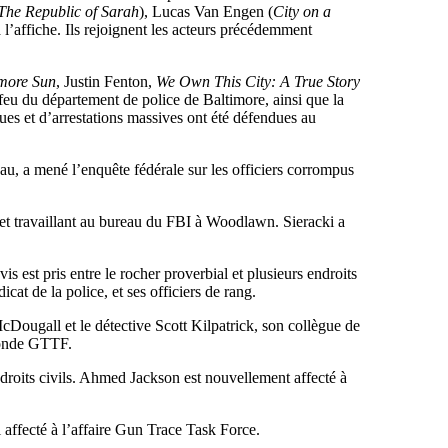
The Republic of Sarah
), Lucas Van Engen (
City on a
’affiche. Ils rejoignent les acteurs précédemment
imore Sun
, Justin Fenton,
We Own This City: A True Story
à feu du département de police de Baltimore, ainsi que la
gues et d’arrestations massives ont été défendues au
u, a mené l’enquête fédérale sur les officiers corrompus
 et travaillant au bureau du FBI à Woodlawn. Sieracki a
 est pris entre le rocher proverbial et plusieurs endroits
cat de la police, et ses officiers de rang.
ougall et le détective Scott Kilpatrick, son collègue de
 sonde GTTF.
droits civils. Ahmed Jackson est nouvellement affecté à
affecté à l’affaire Gun Trace Task Force.